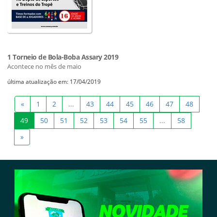
1 Torneio de Bola-Boba Assary 2019
Acontece no mês de maio
última atualização em: 17/04/2019
«
1
2
...
43
44
45
46
47
48
49
50
51
52
53
54
55
...
58
»