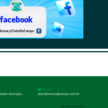
E-mail
Jardim Alvorada -
atendimento@assary.com.br
Área Restrita