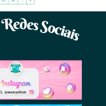
55
56
...
»