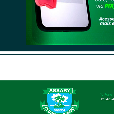
Fone
3426.4
17