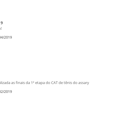
19
!
/04/2019
zada as finais da 1ª etapa do CAT de tênis do assary
/02/2019