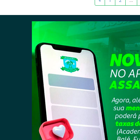
«
1
2
...