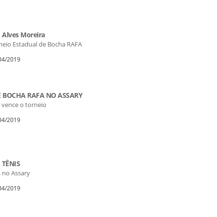
Alves Moreira
neio Estadual de Bocha RAFA
/04/2019
E BOCHA RAFA NO ASSARY
 vence o torneio
/04/2019
 TÊNIS
s no Assary
/04/2019