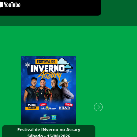
Festival de INverno no Assary
F
Sábado - 15/08/2026