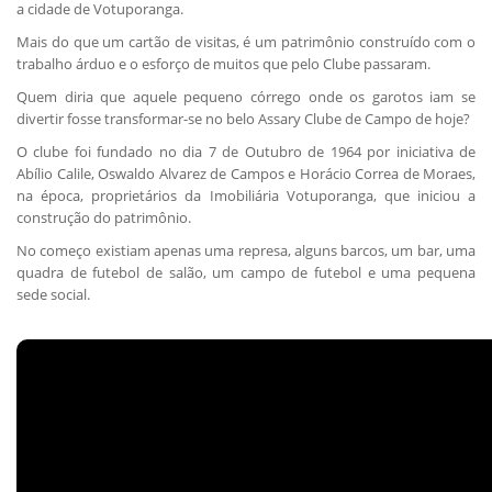
a cidade de Votuporanga.
Mais do que um cartão de visitas, é um patrimônio construído com o
trabalho árduo e o esforço de muitos que pelo Clube passaram.
Quem diria que aquele pequeno córrego onde os garotos iam se
divertir fosse transformar-se no belo Assary Clube de Campo de hoje?
O clube foi fundado no dia 7 de Outubro de 1964 por iniciativa de
Abílio Calile, Oswaldo Alvarez de Campos e Horácio Correa de Moraes,
na época, proprietários da Imobiliária Votuporanga, que iniciou a
construção do patrimônio.
No começo existiam apenas uma represa, alguns barcos, um bar, uma
quadra de futebol de salão, um campo de futebol e uma pequena
sede social.