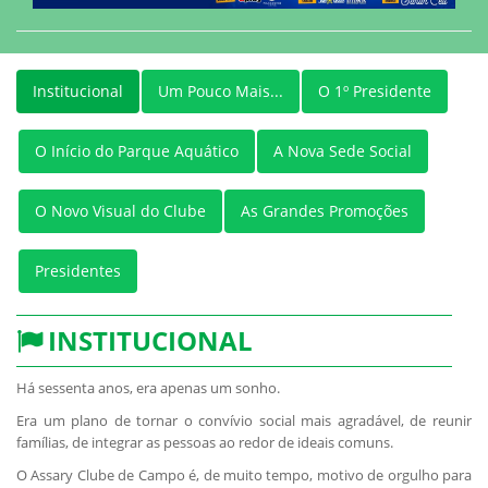
Institucional
Um Pouco Mais...
O 1º Presidente
O Início do Parque Aquático
A Nova Sede Social
O Novo Visual do Clube
As Grandes Promoções
Presidentes
INSTITUCIONAL
Há sessenta anos, era apenas um sonho.
Era um plano de tornar o convívio social mais agradável, de reunir
famílias, de integrar as pessoas ao redor de ideais comuns.
O Assary Clube de Campo é, de muito tempo, motivo de orgulho para