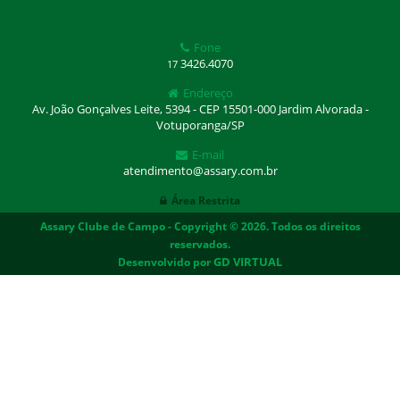
Fone
3426.4070
17
Endereço
Av. João Gonçalves Leite, 5394 - CEP 15501-000 Jardim Alvorada -
Votuporanga/SP
E-mail
atendimento@assary.com.br
Área Restrita
Assary Clube de Campo - Copyright © 2026. Todos os direitos
reservados.
Desenvolvido por
GD VIRTUAL