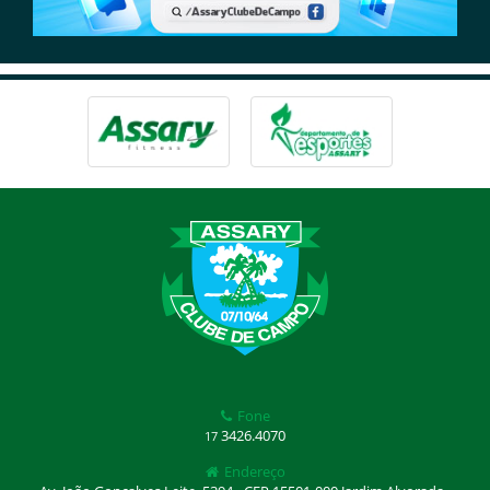
Fone
3426.4070
17
Endereço