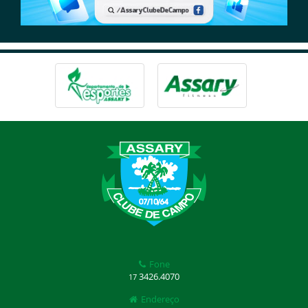
Fone
3426.4070
17
Endereço