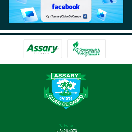
Fone
3426.4070
17