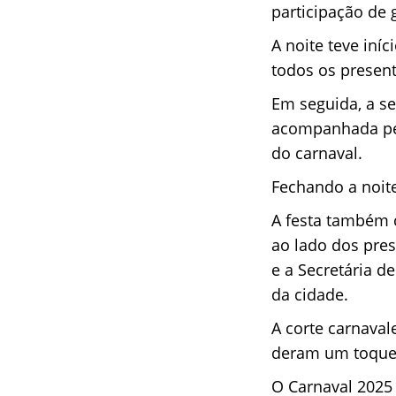
participação de 
A noite teve iní
todos os presen
Em seguida, a se
acompanhada pel
do carnaval.
Fechando a noite
A festa também c
ao lado dos pres
e a Secretária d
da cidade.
A corte carnava
deram um toque e
O Carnaval 2025