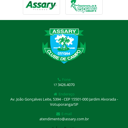
Fone
3426.4070
17
Endereço
Av. João Gonçalves Leite, 5394 - CEP 15501-000 Jardim Alvorada -
Votuporanga/SP
E-mail
atendimento@assary.com.br