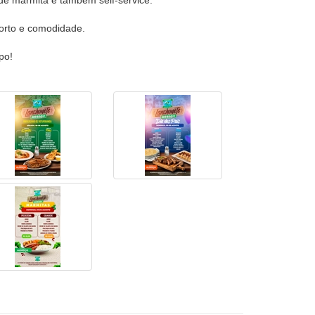
de marmita e também self-service.
orto e comodidade.
po!