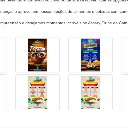
star levando e comendo no conforto de sua casa, verifique as opções 
danças e aproveitem nossas opções de alimentos e bebidas com conf
mpreensão e desejamos momentos incríveis no Assary Clube de Cam