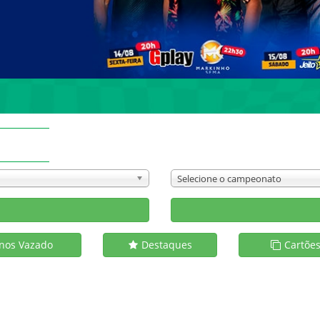
Selecione o campeonato
s
nos Vazado
Destaques
Cartõe