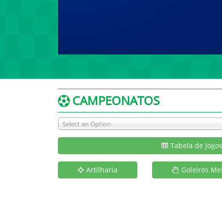
CAMPEONATOS
Select an Option
Tabela de Jogo
Artilharia
Goleiros Me