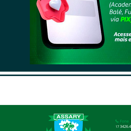
Fone
3426.4
17