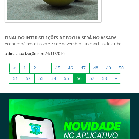
FINAL DO INTER SELEÇÕES DE BOCHA SERÁ NO ASSARY
Acontecerá nos dias 26 e 27 de novembro nas canchas do clube.
última atualização em: 24/11/2016
«
1
2
...
45
46
47
48
49
50
51
52
53
54
55
56
57
58
»